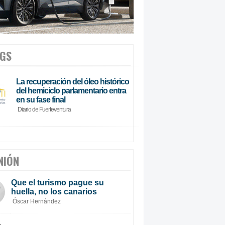
GS
La recuperación del óleo histórico
del hemiciclo parlamentario entra
en su fase final
Diario de Fuerteventura
NIÓN
Que el turismo pague su
huella, no los canarios
Óscar Hernández