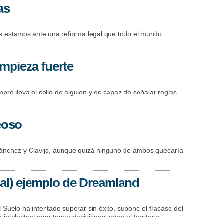
as
es estamos ante una reforma legal que todo el mundo
mpieza fuerte
pre lleva el sello de alguien y es capaz de señalar reglas
reoso
Sánchez y Clavijo, aunque quizá ninguno de ambos quedaría
mal) ejemplo de Dreamland
 Suelo ha intentado superar sin éxito, supone el fracaso del
ntelectual para tomar decisiones sobre el territorio