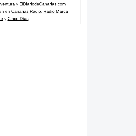
eventura
y
ElDiariodeCanarias.com
én en
Canarias Radio
,
Radio Marca
fe
y
Cinco Días
.