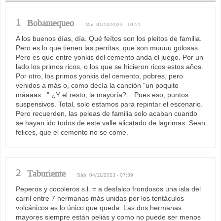
1
Bobamequeo
Mar, 31/10/2023 - 10:51
A los buenos días, día. Qué feítos son los pleitos de familia.
Pero es lo que tienen las perritas, que son muuuu golosas.
Pero es que entre yonkis del cemento anda el juego. Por un
lado los primos ricos, o los que se hicieron ricos estos años.
Por otro, los primos yonkis del cemento, pobres, pero
venidos a más o, como decía la canción "un poquito
máaaas..." ¿Y el resto, la mayoría?... Pues eso, puntos
suspensivos. Total, solo estamos para repintar el escenario.
Pero recuerden, las peleas de familia solo acaban cuando
se hayan ido todos de este valle alicatado de lagrimas. Sean
felices, que el cemento no se come.
2
Taburiente
Sáb, 04/11/2023 - 07:39
Peperos y cocoleros s.l. = a desfalco frondosos una isla del
carril entre 7 hermanas más unidas por los tentáculos
volcánicos es lo único que queda. Las dos hermanas
mayores siempre están peliás y como no puede ser menos