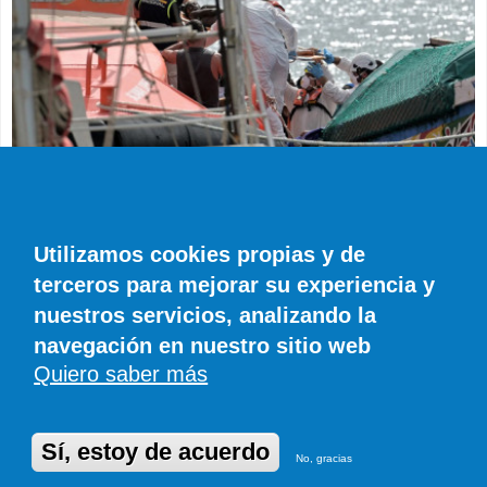
SUCESOS
Muere en el hospital el bebé que llegó en
parada cardiaca en el último cayuco de El
Utilizamos cookies propias y de
Hierro
terceros para mejorar su experiencia y
EFE
0 COMENTARIOS
nuestros servicios, analizando la
navegación en nuestro sitio web
Quiero saber más
© SIROCO INFORMACIÓN SL | Tel. 828 081 655 | Móvil y WhatsApp 606 845
886 |
info@diariodefuerteventura.com
DiariodeCanarias.es
|
DiariodeLanzarote.com
|
DiariodeFuerteventura.com
Publicidad
|
Aviso legal
|
Política de cookies
Sí, estoy de acuerdo
No, gracias
Desarrollado en Drupal por Suomitech