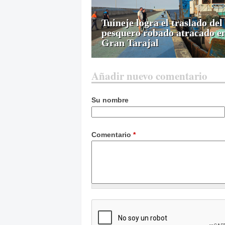
Tuineje logra el traslado del
pesquero robado atracado e
Gran Tarajal
Añadir nuevo comentario
Su nombre
Comentario
*