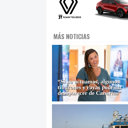
MÁS NOTICIAS
“Si no actuamos, algunos
tiburones y rayas podrían
desaparecer de Canarias”