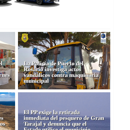
el
La Policía de Puerto del
Rosario investiga actos
ernes
vandálicos contra maquinaria
municipal
El PP exige la retirada
es
inmediata del pesquero de Gran
os
Tarajal y denuncia que el
Estado utilice el municipio