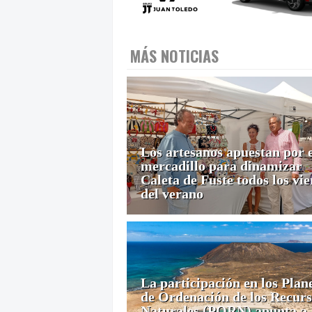
MÁS NOTICIAS
Los artesanos apuestan por 
mercadillo para dinamizar
Caleta de Fuste todos los vi
del verano
La participación en los Plan
de Ordenación de los Recurs
Naturales (PORN) apunta a