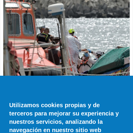
SUCESOS
Muere en el hospital el bebé que llegó en
parada cardiaca en el último cayuco de El
Utilizamos cookies propias y de
Hierro
terceros para mejorar su experiencia y
EFE
0 COMENTARIOS
nuestros servicios, analizando la
navegación en nuestro sitio web