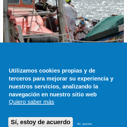
SUCESOS
Muere en el hospital el bebé que llegó en
parada cardiaca en el último cayuco de El
Utilizamos cookies propias y de
Hierro
terceros para mejorar su experiencia y
EFE
0 COMENTARIOS
nuestros servicios, analizando la
navegación en nuestro sitio web
Quiero saber más
© SIROCO INFORMACIÓN SL | Tel. 828 081 655 | Móvil y WhatsApp 606 845
886 |
info@diariodefuerteventura.com
DiariodeCanarias.es
|
DiariodeLanzarote.com
|
DiariodeFuerteventura.com
Publicidad
|
Aviso legal
|
Política de cookies
Sí, estoy de acuerdo
No, gracias
Desarrollado en Drupal por Suomitech