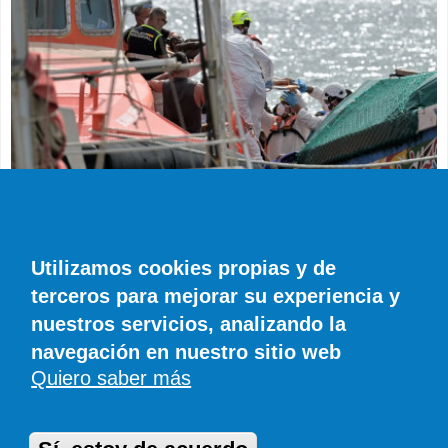
SUCESOS
Muere en el hospital el bebé que llegó en
parada cardiaca en el último cayuco de El
Utilizamos cookies propias y de
Hierro
terceros para mejorar su experiencia y
EFE
0 COMENTARIOS
nuestros servicios, analizando la
navegación en nuestro sitio web
Quiero saber más
© SIROCO INFORMACIÓN SL | Tel. 828 081 655 | Móvil y WhatsApp 606 845
886 |
info@diariodefuerteventura.com
DiariodeCanarias.es
|
DiariodeLanzarote.com
|
DiariodeFuerteventura.com
Publicidad
|
Aviso legal
|
Política de cookies