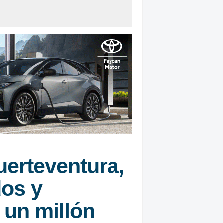
uerteventura,
dos y
 un millón