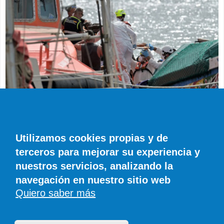
SUCESOS
Muere en el hospital el bebé que llegó en
parada cardiaca en el último cayuco de El
Utilizamos cookies propias y de
Hierro
terceros para mejorar su experiencia y
EFE
0 COMENTARIOS
nuestros servicios, analizando la
navegación en nuestro sitio web
Quiero saber más
© SIROCO INFORMACIÓN SL | Tel. 828 081 655 | Móvil y WhatsApp 606 845
886 |
info@diariodefuerteventura.com
DiariodeCanarias.es
|
DiariodeLanzarote.com
|
DiariodeFuerteventura.com
Publicidad
|
Aviso legal
|
Política de cookies