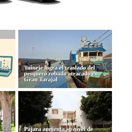
está
Tuineje logra el traslado del
pesquero robado atracado en
Gran Tarajal
Pájara aumenta su nivel de