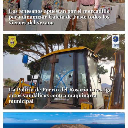
Los artesanos apuestan por el mercadillo
para dinamizar Caleta de Fuste todos los
viernes del verano
La Policía de Puerto del Rosario investiga
actos vandálicos contra maquinaria
municipal