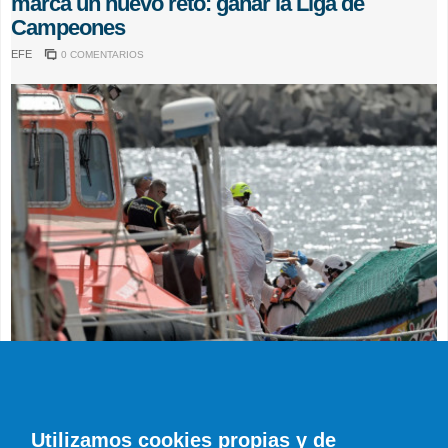
marca un nuevo reto: ganar la Liga de
Campeones
EFE
0 COMENTARIOS
SUCESOS
Muere en el hospital el bebé que llegó en
parada cardiaca en el último cayuco de El
Utilizamos cookies propias y de