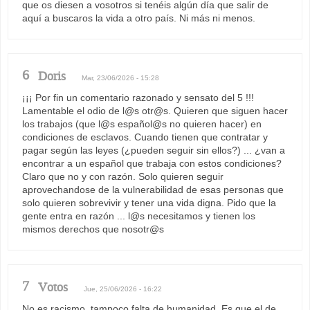
que os diesen a vosotros si tenéis algún día que salir de
aquí a buscaros la vida a otro país. Ni más ni menos.
6
Doris
Mar, 23/06/2026 - 15:28
¡¡¡ Por fin un comentario razonado y sensato del 5 !!!
Lamentable el odio de l@s otr@s. Quieren que siguen hacer
los trabajos (que l@s español@s no quieren hacer) en
condiciones de esclavos. Cuando tienen que contratar y
pagar según las leyes (¿pueden seguir sin ellos?) ... ¿van a
encontrar a un español que trabaja con estos condiciones?
Claro que no y con razón. Solo quieren seguir
aprovechandose de la vulnerabilidad de esas personas que
solo quieren sobrevivir y tener una vida digna. Pido que la
gente entra en razón ... l@s necesitamos y tienen los
mismos derechos que nosotr@s
7
Votos
Jue, 25/06/2026 - 16:22
No es racismo, tampoco falta de humanidad. Es que el de