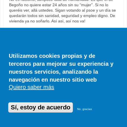
Begoño no quiere estar 24 años sin su “mujer”. Si no lo
queréis ver, allá ustedes. Sigan votando al psoe y un día se
quedarán todos sin sanidad, seguridad y empleo digno. De
vivienda ya no soñarlo. Así así, así nos va!
Añadir nuevo comentario
Su nombre
Utilizamos cookies propias y de
terceros para mejorar su experiencia y
nuestros servicios, analizando la
Comentario
*
navegación en nuestro sitio web
Quiero saber más
Sí, estoy de acuerdo
No, gracias