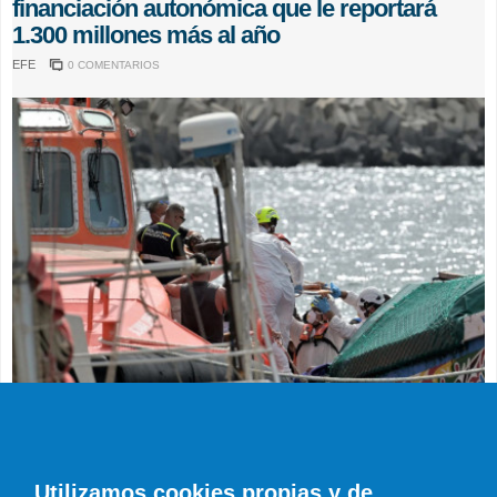
financiación autonómica que le reportará
1.300 millones más al año
EFE
0 COMENTARIOS
SUCESOS
Muere en el hospital el bebé que llegó en
parada cardiaca en el último cayuco de El
Utilizamos cookies propias y de