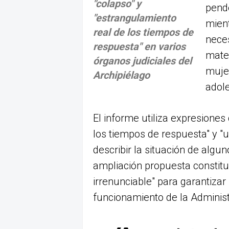
"colapso" y
pende
"estrangulamiento
mient
real de los tiempos de
neces
respuesta" en varios
mater
órganos judiciales del
mujer
Archipiélago
adol
El informe utiliza expresiones
los tiempos de respuesta" y "
describir la situación de algu
ampliación propuesta constitu
irrenunciable" para garantizar 
funcionamiento de la Administ