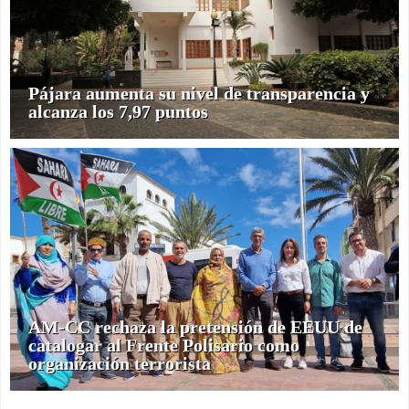
Pájara aumenta su nivel de transparencia y
alcanza los 7,97 puntos
AM-CC rechaza la pretensión de EEUU de
catalogar al Frente Polisario como
organización terrorista