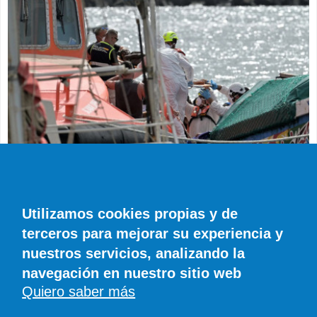
SUCESOS
Muere en el hospital el bebé que llegó en
parada cardiaca en el último cayuco de El
Utilizamos cookies propias y de
Hierro
terceros para mejorar su experiencia y
EFE
0 COMENTARIOS
nuestros servicios, analizando la
navegación en nuestro sitio web
Quiero saber más
© SIROCO INFORMACIÓN SL | Tel. 828 081 655 | Móvil y WhatsApp 606 845
886 |
info@diariodefuerteventura.com