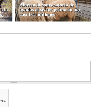
Abierta la convocatoria de
a la
ayudas al sector primario por
s
casi tres millones