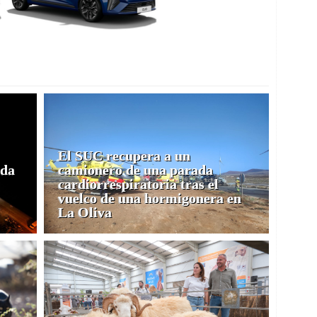
El SUC recupera a un
ida
camionero de una parada
cardiorrespiratoria tras el
vuelco de una hormigonera en
La Oliva