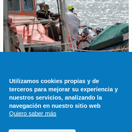
SUCESOS
Muere en el hospital el bebé que llegó en
parada cardiaca en el último cayuco de El
Utilizamos cookies propias y de
Hierro
terceros para mejorar su experiencia y
EFE
0 COMENTARIOS
nuestros servicios, analizando la
navegación en nuestro sitio web
Quiero saber más
© SIROCO INFORMACIÓN SL | Tel. 828 081 655 | Móvil y WhatsApp 606 845
886 |
info@diariodefuerteventura.com
DiariodeCanarias.es
|
DiariodeLanzarote.com
|
DiariodeFuerteventura.com
Publicidad
|
Aviso legal
|
Política de cookies