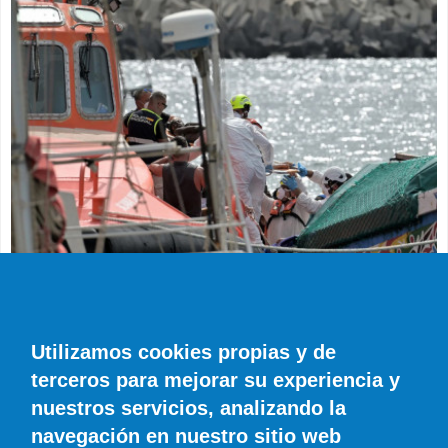
SUCESOS
Muere en el hospital el bebé que llegó en
parada cardiaca en el último cayuco de El
Utilizamos cookies propias y de
Hierro
terceros para mejorar su experiencia y
EFE
0 COMENTARIOS
nuestros servicios, analizando la
navegación en nuestro sitio web