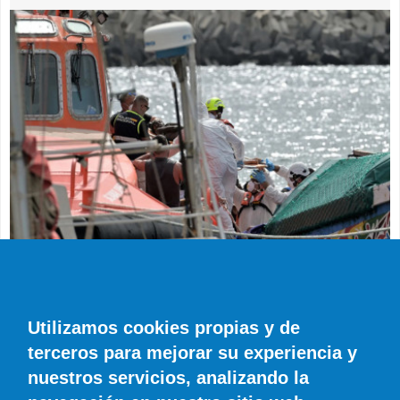
SUCESOS
Muere en el hospital el bebé que llegó en
parada cardiaca en el último cayuco de El
Utilizamos cookies propias y de
Hierro
terceros para mejorar su experiencia y
EFE
0 COMENTARIOS
nuestros servicios, analizando la