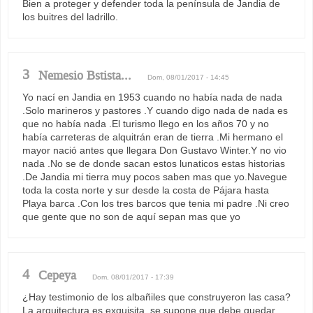
Bien a proteger y defender toda la península de Jandia de
los buitres del ladrillo.
3
Nemesio Bstista...
Dom, 08/01/2017 - 14:45
Yo nací en Jandia en 1953 cuando no había nada de nada
.Solo marineros y pastores .Y cuando digo nada de nada es
que no había nada .El turismo llego en los años 70 y no
había carreteras de alquitrán eran de tierra .Mi hermano el
mayor nació antes que llegara Don Gustavo Winter.Y no vio
nada .No se de donde sacan estos lunaticos estas historias
.De Jandia mi tierra muy pocos saben mas que yo.Navegue
toda la costa norte y sur desde la costa de Pájara hasta
Playa barca .Con los tres barcos que tenia mi padre .Ni creo
que gente que no son de aquí sepan mas que yo
4
Cepeya
Dom, 08/01/2017 - 17:39
¿Hay testimonio de los albañiles que construyeron las casa?
La arquitectura es exquisita, se supone que debe quedar