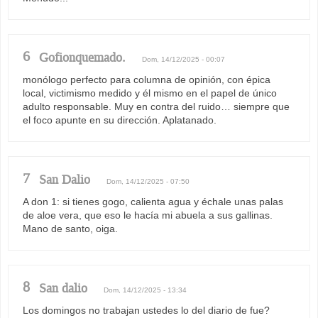
6
Gofionquemado.
Dom, 14/12/2025 - 00:07
monólogo perfecto para columna de opinión, con épica
local, victimismo medido y él mismo en el papel de único
adulto responsable. Muy en contra del ruido… siempre que
el foco apunte en su dirección. Aplatanado.
7
San Dalio
Dom, 14/12/2025 - 07:50
A don 1: si tienes gogo, calienta agua y échale unas palas
de aloe vera, que eso le hacía mi abuela a sus gallinas.
Mano de santo, oiga.
8
San dalio
Dom, 14/12/2025 - 13:34
Los domingos no trabajan ustedes lo del diario de fue?