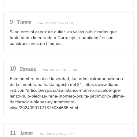
9
Torete
Lun, 15/12/2025 - 21:36
Si no eres ni capaz de quitar las vallas publicitarias que
tanto afean la entrada a Corralejo, “quantimás” si son
construcciones de bloques.
10
Pavana
Mar, 16/12/2025 - 09:43
Este hombre no dice la verdad, fue administrador solidario
de la inmobiliaria hasta agosto del 24, https://www.diario-
red.com/articulo/espana/isai-blanco-marrero-alcalde-que-
lanzo-bulo-piedras-irene-montero-oculta-patrimonio-ultima-
declaracion-bienes-ayuntamiento-
oliva/20240901121315034665.html
11
Javier
Vie, 19/12/2025 - 23:27