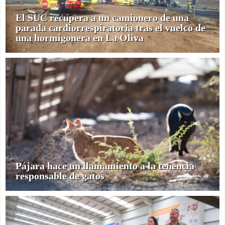
El SUC recupera a un camionero de una
parada cardiorrespiratoria tras el vuelco de
una hormigonera en La Oliva
Pájara hace un llamamiento a la tenencia
responsable de gatos