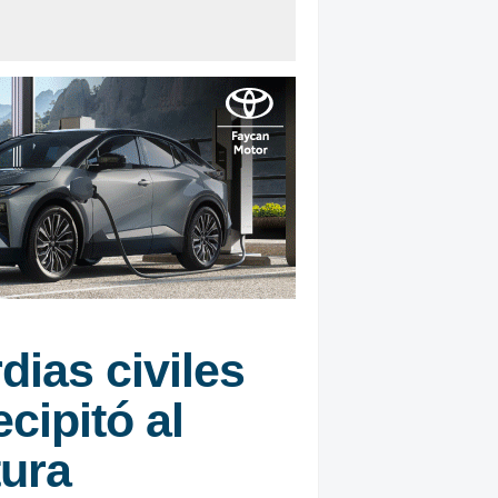
ias civiles
cipitó al
tura