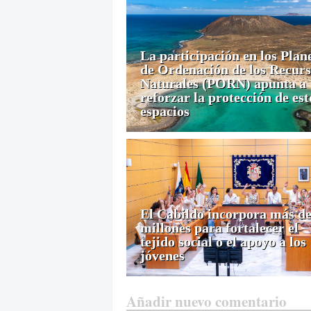
La participación en los Plan
de Ordenación de los Recurs
Naturales (PORN) apunta a
reforzar la protección de est
espacios
El Cabildo incorpora más de
millones para fortalecer el
tejido social o el apoyo a los
jóvenes
Añadir nuevo comentario