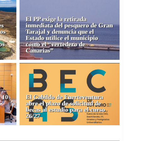
El PP exige la retirada
es
inmediata del pesquero de Gran
os
Tarajal y denuncia que el
Estado utilice el municipio
os
como el “vertedero de
Canarias”
 10
El Cabildo de Fuerteventura
abre el plazo de solicitud de
becas al estudio para el curso
26/27